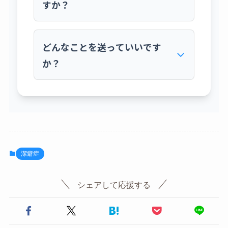
すか？
りません。安心してご利用ください。
いただいたメッセージは、すべて私が大切に
読ませていただきます。内容によっては、個
どんなことを送っていいです
人が特定されない形で、ブログ記事のテーマ
か？
として取り上げさせていただいたり、お答え
させていただくことがあるかもしれません。
すべてのメッセージにお返事することはお約
ブログの感想、ご自身の体験談、私への質
束できませんが、ご了承ください。
問、取り上げてほしいテーマのリクエスト、
あるいは単なる心のつぶやきまで、何でも結
構です。ただし、マシュマロのAIが不適切と
判断した言葉や、攻撃的なメッセージは私に
届かない仕組みになっています。
潔癖症
シェアして応援する