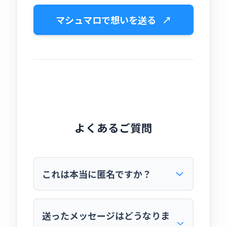
マシュマロで想いを送る
↗
よくあるご質問
これは本当に匿名ですか？
はい、完全に匿名です。マシュマロという外
部サービスを利用しており、私にはIPアドレ
送ったメッセージはどうなりま
スなど、あなたを特定できる情報は一切伝わ