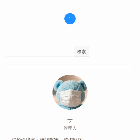
1
検索
サ
管理人
強迫性障害・確認障害・超潔癖症