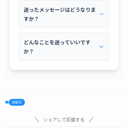
はい、完全に匿名です。マシュマロという外
部サービスを利用しており、私にはIPアドレ
送ったメッセージはどうなりま
スなど、あなたを特定できる情報は一切伝わ
すか？
りません。安心してご利用ください。
いただいたメッセージは、すべて私が大切に
読ませていただきます。内容によっては、個
どんなことを送っていいです
人が特定されない形で、ブログ記事のテーマ
か？
として取り上げさせていただいたり、お答え
させていただくことがあるかもしれません。
すべてのメッセージにお返事することはお約
ブログの感想、ご自身の体験談、私への質
束できませんが、ご了承ください。
問、取り上げてほしいテーマのリクエスト、
あるいは単なる心のつぶやきまで、何でも結
構です。ただし、マシュマロのAIが不適切と
判断した言葉や、攻撃的なメッセージは私に
届かない仕組みになっています。
潔癖症
シェアして応援する