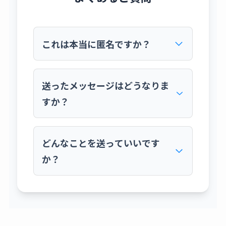
これは本当に匿名ですか？
はい、完全に匿名です。マシュマロという外
部サービスを利用しており、私にはIPアドレ
送ったメッセージはどうなりま
スなど、あなたを特定できる情報は一切伝わ
すか？
りません。安心してご利用ください。
いただいたメッセージは、すべて私が大切に
読ませていただきます。内容によっては、個
どんなことを送っていいです
人が特定されない形で、ブログ記事のテーマ
か？
として取り上げさせていただいたり、お答え
させていただくことがあるかもしれません。
すべてのメッセージにお返事することはお約
ブログの感想、ご自身の体験談、私への質
束できませんが、ご了承ください。
問、取り上げてほしいテーマのリクエスト、
あるいは単なる心のつぶやきまで、何でも結
構です。ただし、マシュマロのAIが不適切と