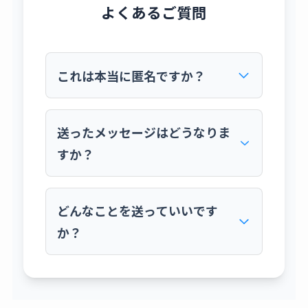
よくあるご質問
これは本当に匿名ですか？
はい、完全に匿名です。マシュマロという外
部サービスを利用しており、私にはIPアドレ
送ったメッセージはどうなりま
スなど、あなたを特定できる情報は一切伝わ
すか？
りません。安心してご利用ください。
いただいたメッセージは、すべて私が大切に
読ませていただきます。内容によっては、個
どんなことを送っていいです
人が特定されない形で、ブログ記事のテーマ
か？
として取り上げさせていただいたり、お答え
させていただくことがあるかもしれません。
すべてのメッセージにお返事することはお約
ブログの感想、ご自身の体験談、私への質
束できませんが、ご了承ください。
問、取り上げてほしいテーマのリクエスト、
あるいは単なる心のつぶやきまで、何でも結