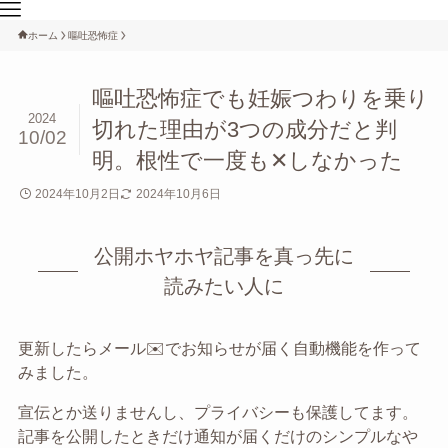
ホーム
嘔吐恐怖症
嘔吐恐怖症でも妊娠つわりを乗り
2024
切れた理由が3つの成分だと判
10/02
明。根性で一度も✕しなかった
2024年10月2日
2024年10月6日
公開ホヤホヤ記事を真っ先に
読みたい人に
更新したらメール✉️でお知らせが届く自動機能を作って
みました。
宣伝とか送りませんし、プライバシーも保護してます。
記事を公開したときだけ通知が届くだけのシンプルなや