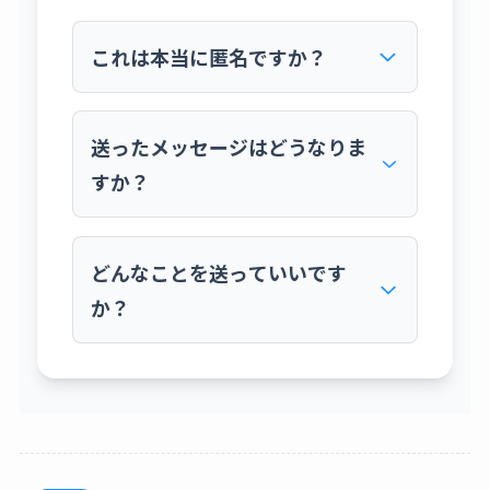
これは本当に匿名ですか？
はい、完全に匿名です。マシュマロという外
部サービスを利用しており、私にはIPアドレ
送ったメッセージはどうなりま
スなど、あなたを特定できる情報は一切伝わ
すか？
りません。安心してご利用ください。
いただいたメッセージは、すべて私が大切に
読ませていただきます。内容によっては、個
どんなことを送っていいです
人が特定されない形で、ブログ記事のテーマ
か？
として取り上げさせていただいたり、お答え
させていただくことがあるかもしれません。
すべてのメッセージにお返事することはお約
ブログの感想、ご自身の体験談、私への質
束できませんが、ご了承ください。
問、取り上げてほしいテーマのリクエスト、
あるいは単なる心のつぶやきまで、何でも結
構です。ただし、マシュマロのAIが不適切と
判断した言葉や、攻撃的なメッセージは私に
届かない仕組みになっています。