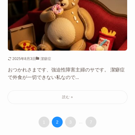
2025年8月3日
潔癖症
おつかれさまです、強迫性障害主婦のサです。 潔癖症
で外食が一切できない私なので...
1
2
3
...
7